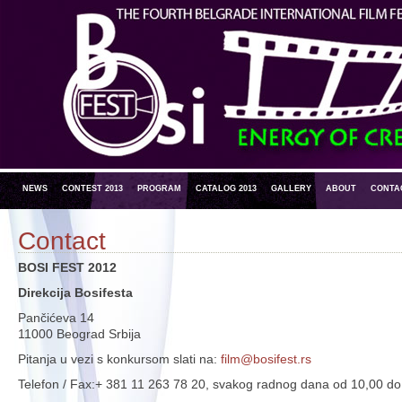
NEWS
CONTEST 2013
PROGRAM
CATALOG 2013
GALLERY
ABOUT
CONTA
Contact
BOSI FEST 2012
Direkcija Bosifesta
Pančićeva 14
11000 Beograd Srbija
Pitanja u vezi s konkursom slati na:
film@bosifest.rs
Telefon / Fax:+ 381 11 263 78 20, svakog radnog dana od 10,00 do 